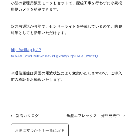
小型の管理用液晶モニタもセットで、配線工事を行わずに小規模
監視カメラを構築できます。
双方向通話が可能で、センサーライトを搭載しているので、防犯
対策としても活用いただけます。
http://willap.jp/t?
r=AAAEoWHs9rwgea9kFgxrieyx.rj9IA0e1nwfYQ
※通信距離は周囲の電波状況により変動いたしますので、ご導入
前の検証をお勧めいたします。
‹
›
新着カタログ
角型エフレックス 好評発売中
お役に立つかも？一覧に戻る